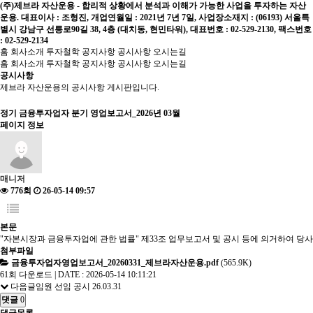
(주)제브라 자산운용 - 합리적 상황에서 분석과 이해가 가능한 사업을 투자하는 자산
운용. 대표이사 : 조형진, 개업연월일 : 2021년 7년 7일, 사업장소재지 : (06193) 서울특
별시 강남구 선릉로90길 38, 4층 (대치동, 현민타워), 대표번호 : 02-529-2130, 팩스번호
: 02-529-2134
홈
회사소개
투자철학
공지사항
공시사항
오시는길
홈
회사소개
투자철학
공지사항
공시사항
오시는길
공시사항
제브라 자산운용의 공시사항 게시판입니다.
정기
금융투자업자 분기 영업보고서_2026년 03월
페이지 정보
매니저
776회
26-05-14 09:57
본문
"자본시장과 금융투자업에 관한 법률" 제33조 업무보고서 및 공시 등에 의거하여 당
첨부파일
금융투자업자영업보고서_20260331_제브라자산운용.pdf
(565.9K)
61회 다운로드 | DATE : 2026-05-14 10:11:21
다음글
임원 선임 공시
26.03.31
댓글
0